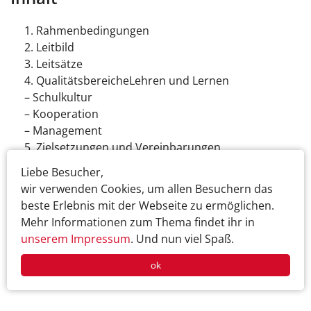
Rahmenbedingungen
Leitbild
Leitsätze
QualitätsbereicheLehren und Lernen
– Schulkultur
– Kooperation
– Management
Zielsetzungen und Vereinbarungen
– Für den Unterricht
Liebe Besucher,
– Für die Schuleingangsphase
wir verwenden Cookies, um allen Besuchern das
– Für Klassenfahrten, Projektwochen, Schulfeste,
beste Erlebnis mit der Webseite zu ermöglichen.
Traditionen
Mehr Informationen zum Thema findet ihr in
– Zum Fortbildungskonzept
unserem Impressum
. Und nun viel Spaß.
Evaluation
ok